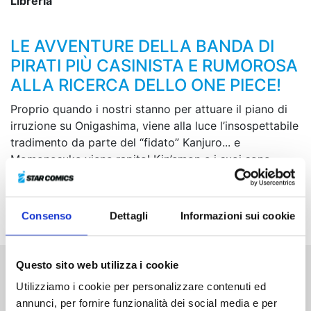
Libreria
LE AVVENTURE DELLA BANDA DI
PIRATI PIÙ CASINISTA E RUMOROSA
ALLA RICERCA DELLO ONE PIECE!
Proprio quando i nostri stanno per attuare il piano di
irruzione su Onigashima, viene alla luce l’insospettabile
tradimento da parte del “fidato” Kanjuro... e
Momonosuke viene rapito! Kin’emon e i suoi sono
molto scossi, ma la luce della speranza arriva con
Rufy, Law e Kidd, che per l’occasione hanno unito le
forze! È tempo di raggiungere l’Isola degli Orchi!
Consenso
Dettagli
Informazioni sui cookie
Questo sito web utilizza i cookie
Altri volumi della serie
Utilizziamo i cookie per personalizzare contenuti ed
annunci, per fornire funzionalità dei social media e per