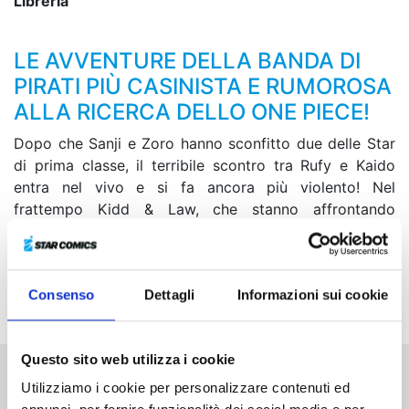
Libreria
LE AVVENTURE DELLA BANDA DI
PIRATI PIÙ CASINISTA E RUMOROSA
ALLA RICERCA DELLO ONE PIECE!
Dopo che Sanji e Zoro hanno sconfitto due delle Star
di prima classe, il terribile scontro tra Rufy e Kaido
entra nel vivo e si fa ancora più violento! Nel
frattempo Kidd & Law, che stanno affrontando
l’inferocita Big Mom, danno vita a una battaglia al
limite della sopravvivenza... I nostri eroi hanno qualche
speranza di riuscire a sconfiggere i due potentissimi
Consenso
Dettagli
Informazioni sui cookie
Imperatori?!
Questo sito web utilizza i cookie
Utilizziamo i cookie per personalizzare contenuti ed
Altri volumi della serie