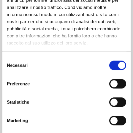
annunci, per fornire funzionalità dei social media e per
analizzare il nostro traffico. Condividiamo inoltre
informazioni sul modo in cui utilizza il nostro sito con i
nostri partner che si occupano di analisi dei dati web,
pubblicità e social media, i quali potrebbero combinarle
con altre informazioni che ha fornito loro o che hanno
raccolto dal suo utilizzo dei loro servizi.
Selezione
Necessari
del
consenso
Preferenze
ONE PIECE NEW EDITION n. 111
Statistiche
25/08/2026
Marketing