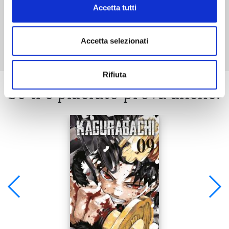
Accetta tutti
Mostra tutto
Accetta selezionati
Rifiuta
Se ti è piaciuto prova anche: