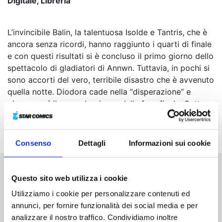
Digitale, Libreria
L’invincibile Balin, la talentuosa Isolde e Tantris, che è
ancora senza ricordi, hanno raggiunto i quarti di finale
e con questi risultati si è concluso il primo giorno dello
spettacolo di gladiatori di Annwn. Tuttavia, in pochi si
sono accorti del vero, terribile disastro che è avvenuto
quella notte. Diodora cade nella “disperazione” e
giunge così il secondo giorno della fase finale. Sotto
oscure nubi minacciose, Nasiens, Gawain e Isolde
salgono sul palco...
Consenso
Dettagli
Informazioni sui cookie
Questo sito web utilizza i cookie
Altri volumi della serie
Utilizziamo i cookie per personalizzare contenuti ed
annunci, per fornire funzionalità dei social media e per
analizzare il nostro traffico. Condividiamo inoltre