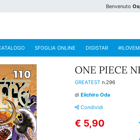
Benvenuto
Os
CATALOGO
SFOGLIA ONLINE
DIGISTAR
#ILOVE
ONE PIECE NE
GREATEST
n.296
di
Eiichiro Oda
Condividi
€ 5,90