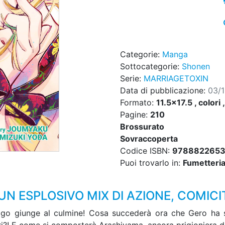
Categorie:
Manga
Sottocategorie:
Shonen
Serie:
MARRIAGETOXIN
Data di pubblicazione:
03/
Formato:
11.5x17.5 , colori 
Pagine:
210
Brossurato
Sovraccoperta
Codice ISBN:
9788822653
Puoi trovarlo in:
Fumetteria,
N ESPLOSIVO MIX DI AZIONE, COMIC
go giunge al culmine! Cosa succederà ora che Gero ha sce