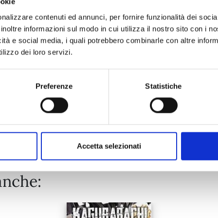
ookie
MARRIAGETOXIN n. 10
nalizzare contenuti ed annunci, per fornire funzionalità dei socia
inoltre informazioni sul modo in cui utilizza il nostro sito con i 
02/06/2026
icità e social media, i quali potrebbero combinarle con altre inform
lizzo dei loro servizi.
€ 6,90
Preferenze
Statistiche
Mostra tutto
Accetta selezionati
anche: