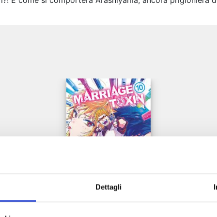
ori?! E come si comporterà Arashiyama, ancora prigioniera de
e
Dettagli