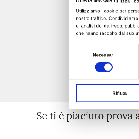
Questo sito web utilizza i c
Utilizziamo i cookie per perso
nostro traffico. Condividiamo 
di analisi dei dati web, pubbl
che hanno raccolto dal suo uti
Selezione
Necessari
del
consenso
Rifiuta
Se ti è piaciuto prova 