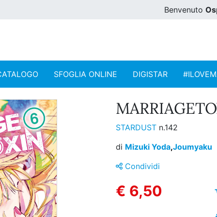
Benvenuto
Os
CATALOGO
SFOGLIA ONLINE
DIGISTAR
#ILOVE
MARRIAGETOX
STARDUST
n.142
di
Mizuki Yoda
,
Joumyaku
Condividi
€ 6,50