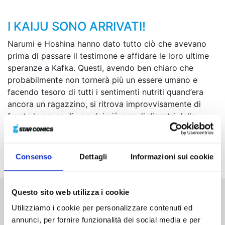
I KAIJU SONO ARRIVATI!
Narumi e Hoshina hanno dato tutto ciò che avevano
prima di passare il testimone e affidare le loro ultime
speranze a Kafka. Questi, avendo ben chiaro che
probabilmente non tornerà più un essere umano e
facendo tesoro di tutti i sentimenti nutriti quand’era
ancora un ragazzino, si ritrova improvvisamente di
fronte la causa di uno dei più grandi disastri della
storia... Riuscirà a salvare l’umanità dalla catastrofe? La
battaglia delle Forze di Difesa contro i kaiju raggiunge
il suo sconvolgente epilogo!
Consenso
Dettagli
Informazioni sui cookie
Questo sito web utilizza i cookie
Altri volumi della serie
Utilizziamo i cookie per personalizzare contenuti ed
annunci, per fornire funzionalità dei social media e per