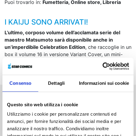
Puoi trovarlo in:
Fumetteria, Online store, Libreria
I KAIJU SONO ARRIVATI!
L’ultimo, corposo volume dell’acclamata serie del
maestro Matsumoto sarà disponibile anche in
un’imperdibile Celebration Edition
, che raccoglie in un
box il volume 16 in versione Variant Cover, un mini-
shikishi, uno standee in PVC e sei tessere identificative
con i personaggi della serie!
Consenso
Dettagli
Informazioni sui cookie
Altri volumi della serie
Questo sito web utilizza i cookie
Utilizziamo i cookie per personalizzare contenuti ed
annunci, per fornire funzionalità dei social media e per
analizzare il nostro traffico. Condividiamo inoltre
informazioni sul modo in cui utilizza il nostro sito con i