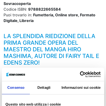
Sovraccoperta
Codice ISBN:
9788822665584
Puoi trovarlo in:
Fumetteria, Online store, Formato
Digitale, Libreria
LA SPLENDIDA RIEDIZIONE DELLA
PRIMA GRANDE OPERA DEL
MAESTRO DEL MANGA HIRO
MASHIMA, AUTORE DI FAIRY TAIL E
EDENS ZERO!
Seguendo le tracce di Shiba, i nostri eroi finiscono in
un labirinto e si ritrovano in un luogo sacro protetto da
innumerevoli trappole… Ed è proprio lì che giace
Consenso
Dettagli
Informazioni sui cookie
l’ultima Rave! Tuttavia, giunge anche il momento
dell’ultima prova. Riuscirà Haru a cogliere la verità di
tutte queste battaglie?!
Questo sito web utilizza i cookie