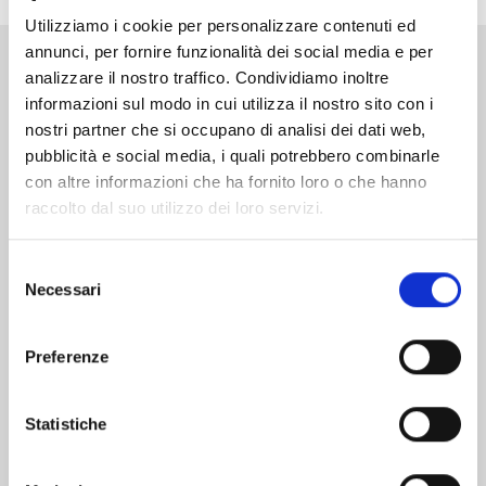
Utilizziamo i cookie per personalizzare contenuti ed
annunci, per fornire funzionalità dei social media e per
analizzare il nostro traffico. Condividiamo inoltre
Altri volumi della serie
informazioni sul modo in cui utilizza il nostro sito con i
nostri partner che si occupano di analisi dei dati web,
pubblicità e social media, i quali potrebbero combinarle
con altre informazioni che ha fornito loro o che hanno
raccolto dal suo utilizzo dei loro servizi.
Selezione
Necessari
del
consenso
Preferenze
Statistiche
RAVE - THE GROOVE ADVENTURE NEW
EDITION n. 31