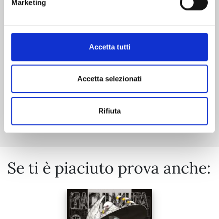
Marketing
06/10/2026
Accetta tutti
€ 5,90
Accetta selezionati
Mostra tutto
Rifiuta
Se ti è piaciuto prova anche: