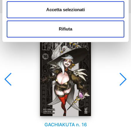
Accetta selezionati
Se ti è piaciuto prova anche:
Rifiuta
GACHIAKUTA n. 16