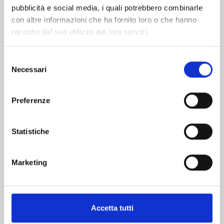
pubblicità e social media, i quali potrebbero combinarle
con altre informazioni che ha fornito loro o che hanno
raccolto dal suo utilizzo dei loro servizi.
Selezione
Necessari
del
consenso
LET’S HAIKYU!? n. 11
Preferenze
25/02/2025
Statistiche
€ 5,20
Marketing
Mostra tutto
Accetta tutti