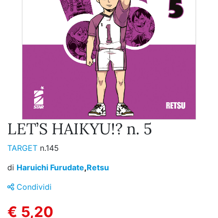
LET’S HAIKYU!? n. 5
TARGET
n.145
di
Haruichi Furudate
,
Retsu
Condividi
€ 5,20