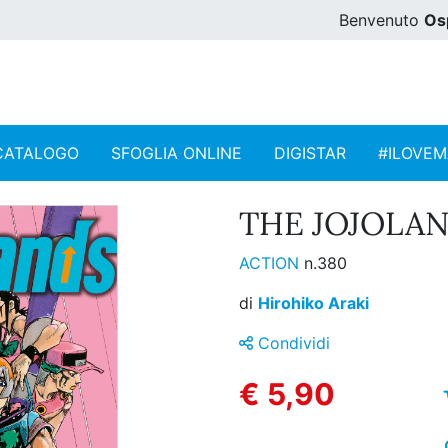
Benvenuto
Os
CATALOGO
SFOGLIA ONLINE
DIGISTAR
#ILOVE
THE JOJOLAN
ACTION
n.380
di
Hirohiko Araki
Condividi
€ 5,90