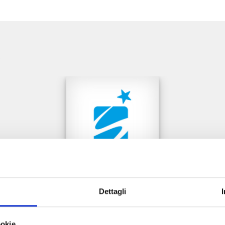
e
Dettagli
THE JOJOLANDS n. 8
ookie