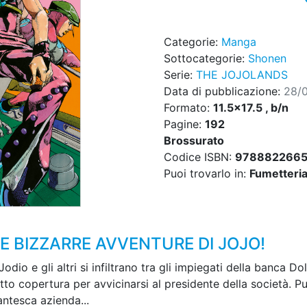
Categorie:
Manga
Sottocategorie:
Shonen
Serie:
THE JOJOLANDS
Data di pubblicazione:
28/
Formato:
11.5x17.5 , b/n
Pagine:
192
Brossurato
Codice ISBN:
978882266
Puoi trovarlo in:
Fumetteria,
LE BIZZARRE AVVENTURE DI JOJO!
dio e gli altri si infiltrano tra gli impiegati della banca Dol
tto copertura per avvicinarsi al presidente della società. P
antesca azienda...