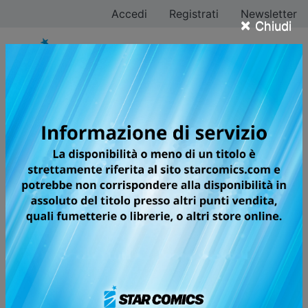
Accedi
Registrati
Newsletter
×
Chiudi
Anteprima Fumetti.
Sfoglia on line i
fumetti StarComics
Guarda in anteprima i tuoi fumetti preferiti. Clicca sul
fumetto che ti interessa per vedere le sue
caratteristiche principali e per sfogliare on line,
gratuitamente, le prime pagine.
Tutti
A
B
C
D
E
F
G
H
I
J
K
L