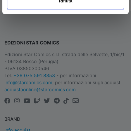
Rifiuta
EDIZIONI STAR COMICS
Edizioni Star Comics s.r.l. strada delle Selvette, 1/bis/1
- 06134 Bosco (Perugia)
P.IVA 03850300546
Tel.
+39 075 591 8353
- per informazioni
info@starcomics.com
, per informazioni sugli acquisti
acquistaonline@starcomics.com
BRAND
Info acquisti