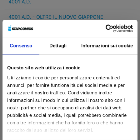
4001 A.D.
4001 A.D. - OLTRE IL NUOVO GIAPPONE
5 CM AL SECONDO
Consenso
Dettagli
Informazioni sui cookie
<HARMONY/>
A COUPLE OF CUCKOOS
Questo sito web utilizza i cookie
Utilizziamo i cookie per personalizzare contenuti ed
A SILENT VOICE
annunci, per fornire funzionalità dei social media e per
analizzare il nostro traffico. Condividiamo inoltre
A+A LE AVVENTURE DI ARCHER E ARMSTRONG
informazioni sul modo in cui utilizza il nostro sito con i
nostri partner che si occupano di analisi dei dati web,
AD ASTRA
pubblicità e social media, i quali potrebbero combinarle
con altre informazioni che ha fornito loro o che hanno
AJIN - DEMI HUMAN
raccolto dal suo utilizzo dei loro servizi.
ARCHER & ARMSTRONG