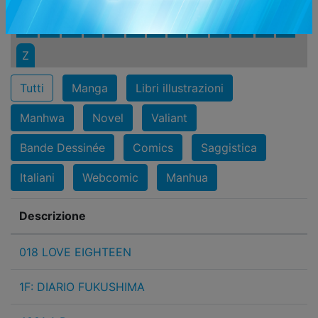
M
N
O
P
Q
R
S
T
U
V
W
X
Y
Z
Tutti
Manga
Libri illustrazioni
Manhwa
Novel
Valiant
Bande Dessinée
Comics
Saggistica
Italiani
Webcomic
Manhua
Descrizione
018 LOVE EIGHTEEN
1F: DIARIO FUKUSHIMA