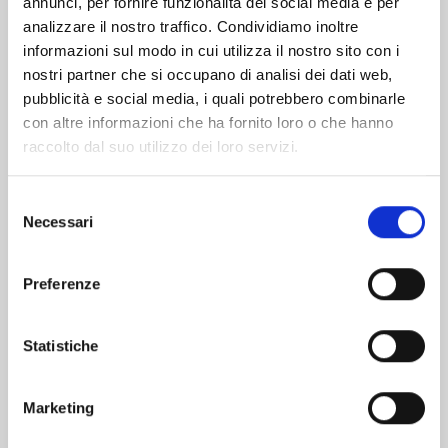
annunci, per fornire funzionalità dei social media e per
analizzare il nostro traffico. Condividiamo inoltre
informazioni sul modo in cui utilizza il nostro sito con i
nostri partner che si occupano di analisi dei dati web,
pubblicità e social media, i quali potrebbero combinarle
con altre informazioni che ha fornito loro o che hanno
raccolto dal suo utilizzo dei loro servizi.
Selezione
Necessari
del
consenso
Preferenze
A COUPLE OF CUCKOOS n. 22
Statistiche
29/09/2026
Marketing