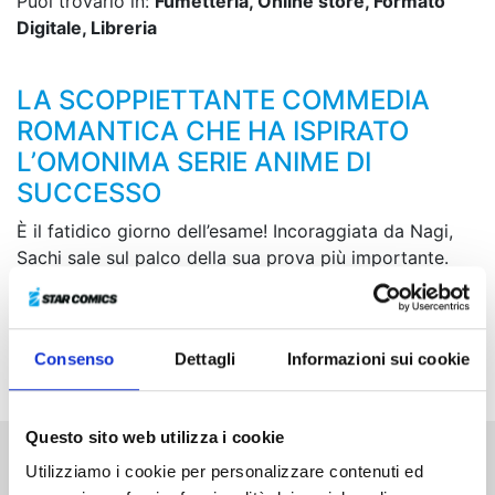
Puoi trovarlo in:
Fumetteria, Online store, Formato
Digitale, Libreria
LA SCOPPIETTANTE COMMEDIA
ROMANTICA CHE HA ISPIRATO
L’OMONIMA SERIE ANIME DI
SUCCESSO
È il fatidico giorno dell’esame! Incoraggiata da Nagi,
Sachi sale sul palco della sua prova più importante.
Riuscirà a superarla e a ottenere una risposta alla sua
dichiarazione? Nel frattempo, arriva la dolce stagione
di San Valentino... Davanti a tanti cioccolati unici e
Consenso
Dettagli
Informazioni sui cookie
caratteristici, di chi sarà quello che sceglierà Nagi?
Questo sito web utilizza i cookie
Utilizziamo i cookie per personalizzare contenuti ed
Altri volumi della serie