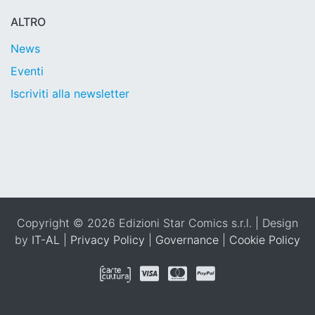
ALTRO
News
Eventi
Iscriviti alla newsletter
Copyright © 2026 Edizioni Star Comics s.r.l. | Design
by
IT-AL
|
Privacy Policy
|
Governance
|
Cookie Policy