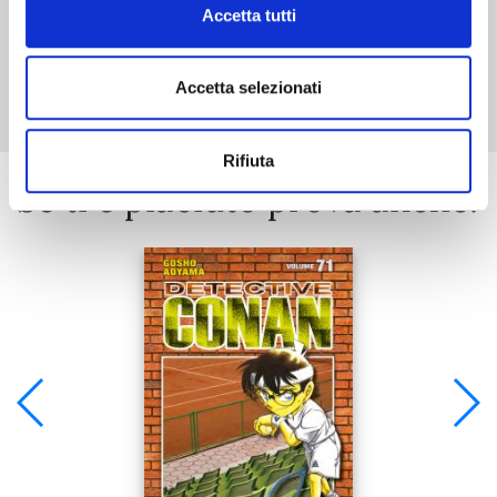
Accetta tutti
Mostra tutto
Accetta selezionati
Rifiuta
Se ti è piaciuto prova anche: