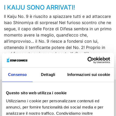
I KAIJU SONO ARRIVATI!
Il Kaiju No. 9 è riuscito a spiazzare tutti e ad attaccare
Isao Shinomiya di sorpresa! Nel furioso scontro che ne
segue, il capo delle Forze di Difesa sembra in un primo
momento avere la meglio, quand’ecco che,
all’improvviso... il No. 9 riesce a fondersi con lui,
ottenendo il terrificante potere del No. 2! Proprio in
quel frangente arrivano sul posto Kafka, Kikoru e
Narumi pronti a dar manforte, ma ciò che si trovano
davanti va al di là dei loro peggiori incubi...
Consenso
Dettagli
Informazioni sui cookie
Questo sito web utilizza i cookie
Altri volumi della serie
Utilizziamo i cookie per personalizzare contenuti ed
annunci, per fornire funzionalità dei social media e per
analizzare il nostro traffico. Condividiamo inoltre