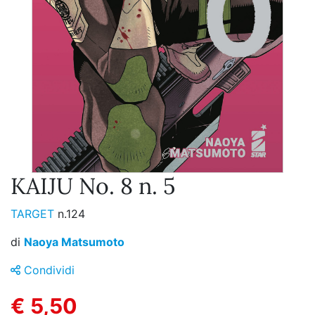
KAIJU No. 8 n. 5
TARGET
n.124
di
Naoya Matsumoto
Condividi
€ 5,50