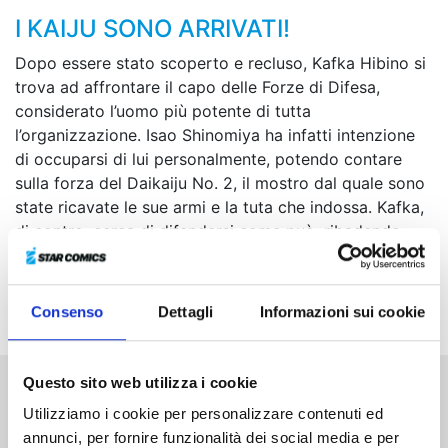
I KAIJU SONO ARRIVATI!
Dopo essere stato scoperto e recluso, Kafka Hibino si
trova ad affrontare il capo delle Forze di Difesa,
considerato l’uomo più potente di tutta
l’organizzazione. Isao Shinomiya ha infatti intenzione
di occuparsi di lui personalmente, potendo contare
sulla forza del Daikaiju No. 2, il mostro dal quale sono
state ricavate le sue armi e la tuta che indossa. Kafka,
di contro, cerca di difendersi come può, ribadendo
ostinatamente di essere un umano, fin quando, messo
al muro dai violenti attacchi di Shinomiya, non perde
completamente il controllo!
Consenso
Dettagli
Informazioni sui cookie
Questo sito web utilizza i cookie
Altri volumi della serie
Utilizziamo i cookie per personalizzare contenuti ed
annunci, per fornire funzionalità dei social media e per