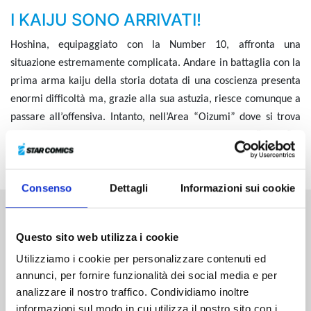
I KAIJU SONO ARRIVATI!
Hoshina, equipaggiato con la Number 10, affronta una
situazione estremamente complicata. Andare in battaglia con la
prima arma kaiju della storia dotata di una coscienza presenta
enormi difficoltà ma, grazie alla sua astuzia, riesce comunque a
passare all’offensiva. Intanto, nell’Area “Oizumi” dove si trova
Kafka, fanno la loro comparsa ben sei kaiju di taglia “super” e
la situazione precipita!
Consenso
Dettagli
Informazioni sui cookie
Altri volumi della serie
Questo sito web utilizza i cookie
Utilizziamo i cookie per personalizzare contenuti ed
annunci, per fornire funzionalità dei social media e per
analizzare il nostro traffico. Condividiamo inoltre
informazioni sul modo in cui utilizza il nostro sito con i