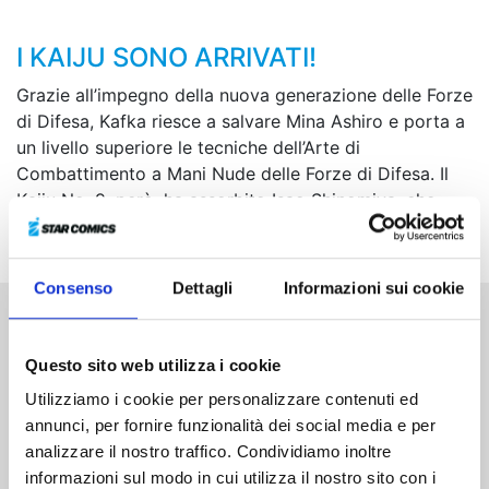
I KAIJU SONO ARRIVATI!
Grazie all’impegno della nuova generazione delle Forze
di Difesa, Kafka riesce a salvare Mina Ashiro e porta a
un livello superiore le tecniche dell’Arte di
Combattimento a Mani Nude delle Forze di Difesa. Il
Kaiju No. 9, però, ha assorbito Isao Shinomiya, che
quelle tecniche le conosceva molto bene...
Consenso
Dettagli
Informazioni sui cookie
Altri volumi della serie
Questo sito web utilizza i cookie
Utilizziamo i cookie per personalizzare contenuti ed
annunci, per fornire funzionalità dei social media e per
analizzare il nostro traffico. Condividiamo inoltre
informazioni sul modo in cui utilizza il nostro sito con i