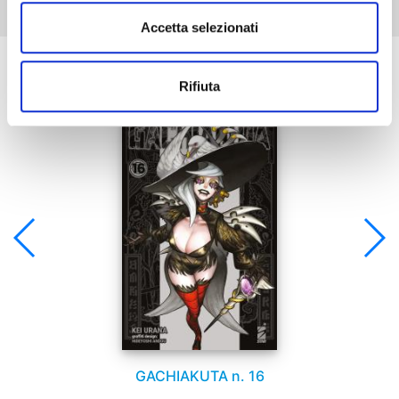
Accetta selezionati
Se ti è piaciuto prova anche:
Rifiuta
GACHIAKUTA n. 16