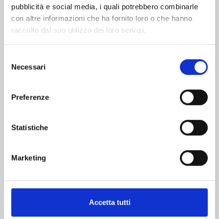
pubblicità e social media, i quali potrebbero combinarle
con altre informazioni che ha fornito loro o che hanno
raccolto dal suo utilizzo dei loro servizi.
Selezione
Necessari
del
consenso
KAIJU No. 8 n. 16
Preferenze
28/04/2026
Statistiche
€ 6,90
Marketing
Mostra tutto
Accetta tutti