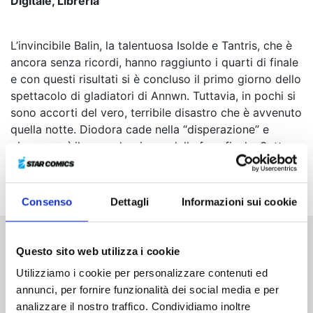
Digitale, Libreria
L’invincibile Balin, la talentuosa Isolde e Tantris, che è
ancora senza ricordi, hanno raggiunto i quarti di finale
e con questi risultati si è concluso il primo giorno dello
spettacolo di gladiatori di Annwn. Tuttavia, in pochi si
sono accorti del vero, terribile disastro che è avvenuto
quella notte. Diodora cade nella “disperazione” e
giunge così il secondo giorno della fase finale. Sotto
oscure nubi minacciose, Nasiens, Gawain e Isolde
salgono sul palco...
Consenso
Dettagli
Informazioni sui cookie
Questo sito web utilizza i cookie
Altri volumi della serie
Utilizziamo i cookie per personalizzare contenuti ed
annunci, per fornire funzionalità dei social media e per
analizzare il nostro traffico. Condividiamo inoltre