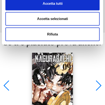
Accetta tutti
Mostra tutto
Accetta selezionati
Rifiuta
Se ti è piaciuto prova anche: