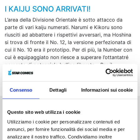
I KAIJU SONO ARRIVATI!
L’area della Divisione Orientale è sotto attacco da
parte di vari kaiju numerati. Narumi e Kikoru sono
riusciti ad abbattere i rispettivi avversari, ma Hoshina
si trova di fronte il No. 12, la versione perfezionata di
cui il No. 10 era il prototipo. Per di più, la Number con
cui è equipaggiato non riesce a superare l’ottantatré
percento di potenziale bellico liberato... Per il
vicecomandante della Terza Unità la situazione si fa
davvero dura!
Consenso
Dettagli
Informazioni sui cookie
Questo sito web utilizza i cookie
Altri volumi della serie
Utilizziamo i cookie per personalizzare contenuti ed
annunci, per fornire funzionalità dei social media e per
analizzare il nostro traffico. Condividiamo inoltre