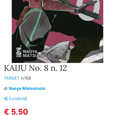
KAIJU No. 8 n. 12
TARGET
n.158
di
Naoya Matsumoto
Condividi
€ 5,50