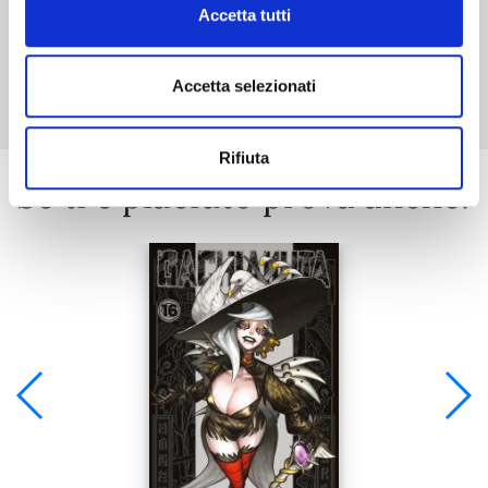
Accetta tutti
Mostra tutto
Accetta selezionati
Rifiuta
Se ti è piaciuto prova anche: