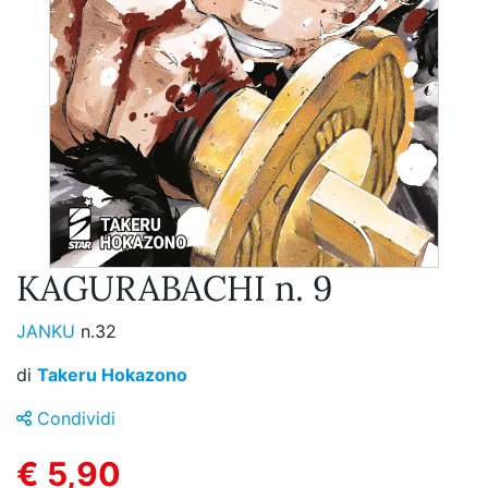
KAGURABACHI n. 9
JANKU
n.32
di
Takeru Hokazono
Condividi
€ 5,90