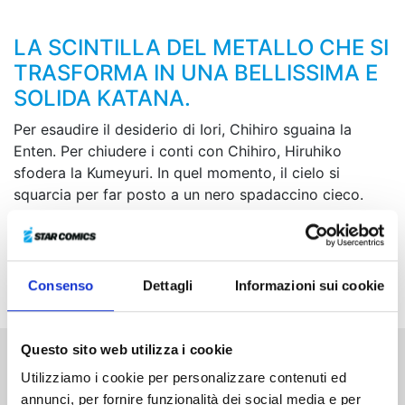
LA SCINTILLA DEL METALLO CHE SI
TRASFORMA IN UNA BELLISSIMA E
SOLIDA KATANA.
Per esaudire il desiderio di Iori, Chihiro sguaina la
Enten. Per chiudere i conti con Chihiro, Hiruhiko
sfodera la Kumeyuri. In quel momento, il cielo si
squarcia per far posto a un nero spadaccino cieco.
Attorno a Iori, i destini di tre guerrieri si intrecciano in
un turbine di sangue, dando vita a una battaglia
leggendaria in cui le spade incantate sfideranno ogni
limite umano!
Consenso
Dettagli
Informazioni sui cookie
Questo sito web utilizza i cookie
Altri volumi della serie
Utilizziamo i cookie per personalizzare contenuti ed
annunci, per fornire funzionalità dei social media e per