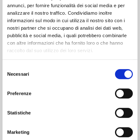
Altri volumi della serie
annunci, per fornire funzionalità dei social media e per
analizzare il nostro traffico. Condividiamo inoltre
informazioni sul modo in cui utilizza il nostro sito con i
nostri partner che si occupano di analisi dei dati web,
pubblicità e social media, i quali potrebbero combinarle
con altre informazioni che ha fornito loro o che hanno
raccolto dal suo utilizzo dei loro servizi.
Selezione
Necessari
del
consenso
Preferenze
Statistiche
KAGURABACHI n. 10
Marketing
20/10/2026