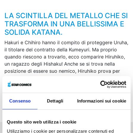
LA SCINTILLA DEL METALLO CHE SI
TRASFORMA IN UNA BELLISSIMA E
SOLIDA KATANA.
Hakuri e Chihiro hanno il compito di proteggere Uruha,
il titolare del contratto della Kumeyuri. Ma proprio
quando riescono a trovarlo, ecco comparire Hiruhiko,
un ragazzo degli Hishaku! Anche se si trova nella
posizione di essere suo nemico, Hiruhiko prova per
Chihiro uno strano senso di amicizia. I due giovani,
separati dal resto della società, si scontreranno
facendo ardere uno la vita dell’altro! Il piano definitivo
che ruota attorno alle spade incantate si sta pian
Consenso
Dettagli
Informazioni sui cookie
piano mettendo in moto…
Questo sito web utilizza i cookie
Utilizziamo i cookie per personalizzare contenuti ed