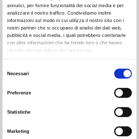
Altri volumi della serie
annunci, per fornire funzionalità dei social media e per
analizzare il nostro traffico. Condividiamo inoltre
informazioni sul modo in cui utilizza il nostro sito con i
nostri partner che si occupano di analisi dei dati web,
pubblicità e social media, i quali potrebbero combinarle
con altre informazioni che ha fornito loro o che hanno
raccolto dal suo utilizzo dei loro servizi.
Selezione
Necessari
del
consenso
Preferenze
Statistiche
KAGURABACHI n. 10
Marketing
20/10/2026