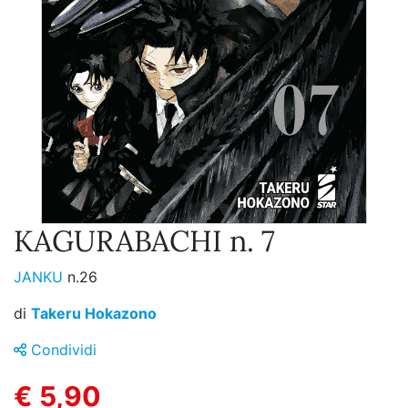
KAGURABACHI n. 7
JANKU
n.26
di
Takeru Hokazono
Condividi
€ 5,90