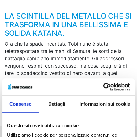
LA SCINTILLA DEL METALLO CHE SI
TRASFORMA IN UNA BELLISSIMA E
SOLIDA KATANA.
Ora che la spada incantata Tobimune è stata
teletrasportata tra le mani di Samura, le sorti della
battaglia cambiano immediatamente. Gli aggressori
vengono respinti con successo, ma cosa sceglierà di
fare lo spadaccino vestito di nero davanti a quel
cumulo di cadaveri? Nel frattempo, di fronte a
Hiruhiko, che sta combattendo ferocemente contro
Chihiro, appare la Kumeyuri. Tra disperazione e schizzi
di sangue, ognuno procederà per la sua strada,
Consenso
Dettagli
Informazioni sui cookie
stringendo a sé i propri ideali.
Questo sito web utilizza i cookie
Utilizziamo i cookie per personalizzare contenuti ed