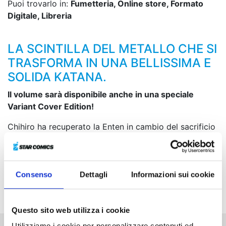
Puoi trovarlo in:
Fumetteria, Online store, Formato
Digitale, Libreria
LA SCINTILLA DEL METALLO CHE SI
TRASFORMA IN UNA BELLISSIMA E
SOLIDA KATANA.
Il volume sarà disponibile anche in una speciale
Variant Cover Edition!
Chihiro ha recuperato la Enten in cambio del sacrificio
della Kuregumo. Dentro il Magazzino, sopportando i
feroci attacchi di Kyora, che manovra quello spazio a
piacere, sta ora cercando di liberare con l’aiuto di
Consenso
Dettagli
Informazioni sui cookie
Hakuri tutte le persone rinchiuse. Alla fine del violento
scontro, però, Kyora allunga la mano verso qualcosa...
Questo sito web utilizza i cookie
Utilizziamo i cookie per personalizzare contenuti ed