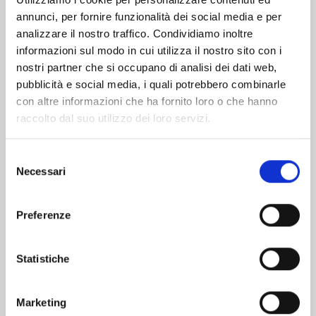
annunci, per fornire funzionalità dei social media e per
Altri volumi della serie
analizzare il nostro traffico. Condividiamo inoltre
informazioni sul modo in cui utilizza il nostro sito con i
nostri partner che si occupano di analisi dei dati web,
pubblicità e social media, i quali potrebbero combinarle
con altre informazioni che ha fornito loro o che hanno
raccolto dal suo utilizzo dei loro servizi.
Selezione
Necessari
del
consenso
Preferenze
Statistiche
KAGURABACHI n. 10
Marketing