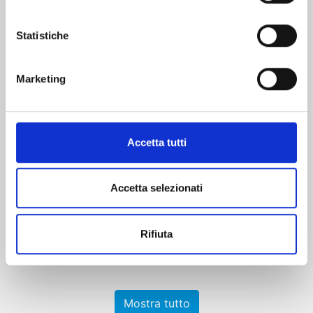
Statistiche
Marketing
ICHI THE WITCH n. 4
Accetta tutti
27/10/2026
Accetta selezionati
€ 6,90
Rifiuta
Mostra tutto