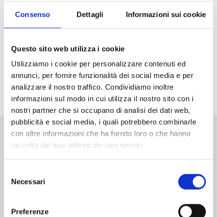
Arriva in Italia il nuovo grande successo di Weekly
Shonen Jump, vincitore del primo premio ai Next
Consenso
Dettagli
Informazioni sui cookie
Manga Awards 2025! Che la caccia agli incantesimi
abbia inizio!
Questo sito web utilizza i cookie
Non perdetevi il primo volume di
Ichi the Witch
in
Utilizziamo i cookie per personalizzare contenuti ed
versione Limited Edition
, con una variant cover
annunci, per fornire funzionalità dei social media e per
arricchita da dettagli in oro e uno splendito standee
analizzare il nostro traffico. Condividiamo inoltre
acrilico in allegato!
informazioni sul modo in cui utilizza il nostro sito con i
nostri partner che si occupano di analisi dei dati web,
pubblicità e social media, i quali potrebbero combinarle
con altre informazioni che ha fornito loro o che hanno
Altri volumi della serie
raccolto dal suo utilizzo dei loro servizi.
Selezione
Necessari
del
consenso
Preferenze