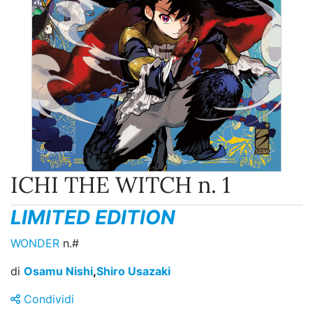
ICHI THE WITCH n. 1
LIMITED EDITION
WONDER
n.#
di
Osamu Nishi
,
Shiro Usazaki
Condividi