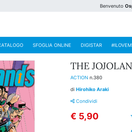
Benvenuto
Os
CATALOGO
SFOGLIA ONLINE
DIGISTAR
#ILOVE
THE JOJOLAN
ACTION
n.380
di
Hirohiko Araki
Condividi
€ 5,90