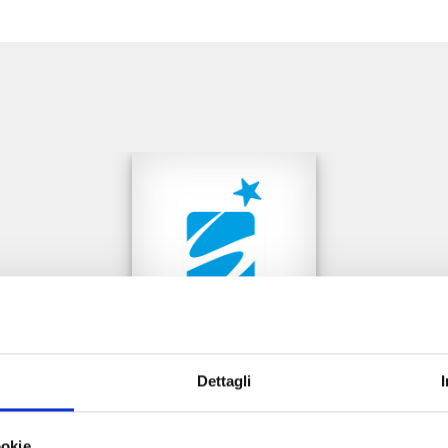
e
Dettagli
THE JOJOLANDS n. 8
ookie