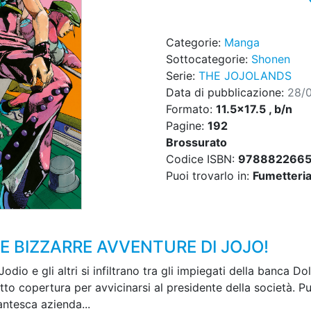
Categorie:
Manga
Sottocategorie:
Shonen
Serie:
THE JOJOLANDS
Data di pubblicazione:
28/
Formato:
11.5x17.5 , b/n
Pagine:
192
Brossurato
Codice ISBN:
978882266
Puoi trovarlo in:
Fumetteria,
LE BIZZARRE AVVENTURE DI JOJO!
dio e gli altri si infiltrano tra gli impiegati della banca Dol
tto copertura per avvicinarsi al presidente della società. P
antesca azienda...