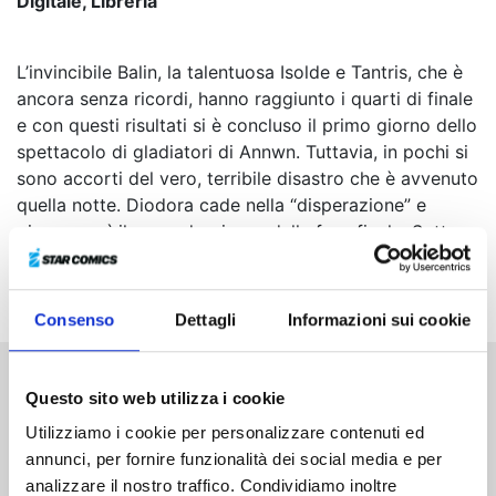
Digitale, Libreria
L’invincibile Balin, la talentuosa Isolde e Tantris, che è
ancora senza ricordi, hanno raggiunto i quarti di finale
e con questi risultati si è concluso il primo giorno dello
spettacolo di gladiatori di Annwn. Tuttavia, in pochi si
sono accorti del vero, terribile disastro che è avvenuto
quella notte. Diodora cade nella “disperazione” e
giunge così il secondo giorno della fase finale. Sotto
oscure nubi minacciose, Nasiens, Gawain e Isolde
salgono sul palco...
Consenso
Dettagli
Informazioni sui cookie
Questo sito web utilizza i cookie
Altri volumi della serie
Utilizziamo i cookie per personalizzare contenuti ed
annunci, per fornire funzionalità dei social media e per
analizzare il nostro traffico. Condividiamo inoltre