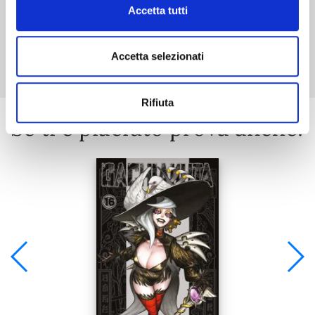
Accetta tutti
Mostra tutto
Accetta selezionati
Rifiuta
Se ti è piaciuto prova anche: