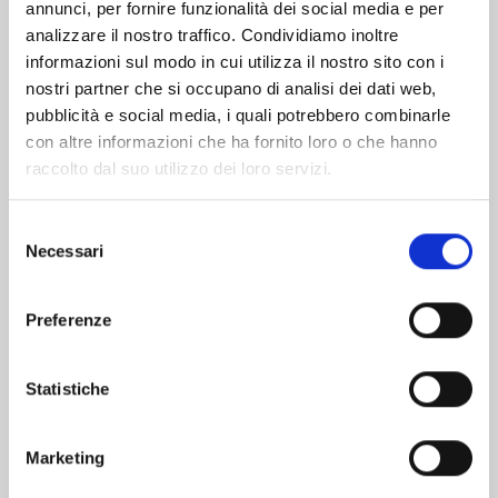
Altri volumi della serie
annunci, per fornire funzionalità dei social media e per
analizzare il nostro traffico. Condividiamo inoltre
informazioni sul modo in cui utilizza il nostro sito con i
nostri partner che si occupano di analisi dei dati web,
pubblicità e social media, i quali potrebbero combinarle
con altre informazioni che ha fornito loro o che hanno
raccolto dal suo utilizzo dei loro servizi.
Selezione
Necessari
del
consenso
Preferenze
GUNDAM THUNDERBOLT n. 23
Statistiche
Marketing
22/04/2025