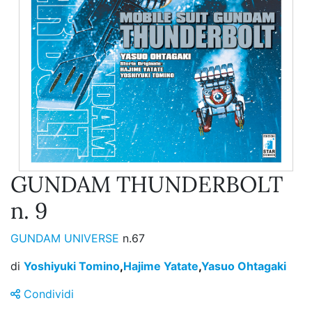
GUNDAM THUNDERBOLT
n. 9
GUNDAM UNIVERSE
n.67
di
Yoshiyuki Tomino
,
Hajime Yatate
,
Yasuo Ohtagaki
Condividi