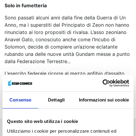
Solo in fumetteria
Sono passati alcuni anni dalla fine della Guerra di Un
Anno, ma i superstiti del Principato di Zeon non hanno
rinunciato ai loro propositi di rivalsa. L’asso zeoniano
Anavel Gato, conosciuto anche come l’Incubo di
Solomon, decide di compiere un’azione eclatante
rubando una delle nuove unità Gundam messe a punto
dalla Federazione Terrestre...
L’esercito federale ricorre al mezzo anfibio d’assalto
Spartan e sferra un feroce attacco alla città di Rig per
fare una retata di candidati pilota dello Psycho Zaku
radunati in segreto dall’Alleanza dei Mari del Sud. Inizia
Consenso
Dettagli
Informazioni sui cookie
così la grande operazione volta a sgominare i ribelli!
Questo sito web utilizza i cookie
Utilizziamo i cookie per personalizzare contenuti ed