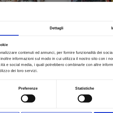
Dettagli
MOBILE SUIT GUNDAM
GUNDAM THUNDERBOLT
083 - REBELLION n. 16
16
ookie
22/06/2022
23/03/2022
nalizzare contenuti ed annunci, per fornire funzionalità dei socia
inoltre informazioni sul modo in cui utilizza il nostro sito con i 
 5,50
€ 6,00
icità e social media, i quali potrebbero combinarle con altre inform
lizzo dei loro servizi.
Preferenze
Statistiche