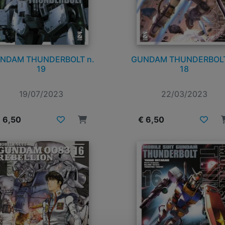
NDAM THUNDERBOLT n.
GUNDAM THUNDERBOLT
19
18
19/07/2023
22/03/2023
 6,50
€ 6,50