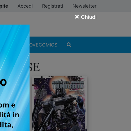
pite
Accedi
Registrati
Newsletter
×
Chiudi
MANGA
#ILOVECOMICS
NIVERSE