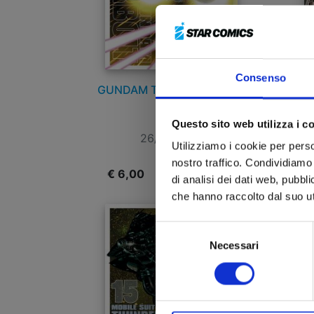
Consenso
GUNDAM THUNDERBOLT n.
17
0
Questo sito web utilizza i c
26/10/2022
Utilizziamo i cookie per perso
nostro traffico. Condividiamo 
€ 6,00
€
di analisi dei dati web, pubbl
che hanno raccolto dal suo uti
Selezione
Necessari
del
consenso