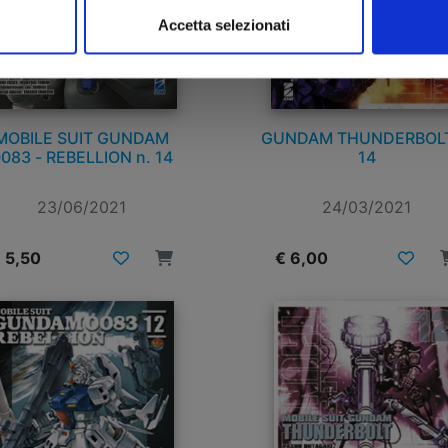
Accetta selezionati
MOBILE SUIT GUNDAM
GUNDAM THUNDERBOLT
083 - REBELLION n. 14
14
23/06/2021
24/03/2021
 5,50
€ 6,00