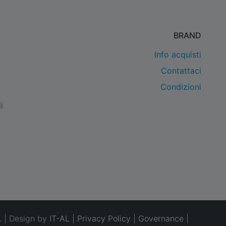
BRAND
Info acquisti
Contattaci
Condizioni
i
. | Design by
IT-AL
|
Privacy Policy
|
Governance
|