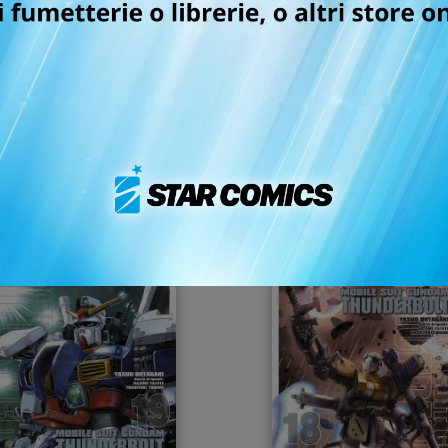
NDAM THUNDERBOLT n.
GUNDAM THUNDERBOLT
22
21
26/11/2024
16/07/2024
 6,50
€ 6,50