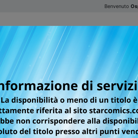
Benvenuto
Os
CATALOGO
SFOGLIA ONLINE
DIGISTAR
#ILOVE
per la testata GUNDAM U