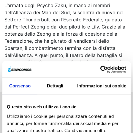
L’armata degli Psycho Zaku, in mano ai membri
dell’Alleanza dei Mari del Sud, si scontra di nuovo nel
Settore Thunderbolt con l’Esercito Federale, guidato
dal Perfect Zeong e dai due piloti Io e Lily. Grazie alla
potenza dello Zeong e alla forza di coesione della
Federazione, che ha giurato di vendicarsi dello
Spartan, il combattimento termina con la disfatta
dell’Alleanza. A quel punto, il teatro della battaglia si
sposta su Side 6, un gruppo di colonie neutrali a cui
Kaufman, Billy e gli altri chiedono che venga concesso
asilo ai numerosi profughi...
Consenso
Dettagli
Informazioni sui cookie
Questo sito web utilizza i cookie
Altri volumi della serie
Utilizziamo i cookie per personalizzare contenuti ed
annunci, per fornire funzionalità dei social media e per
analizzare il nostro traffico. Condividiamo inoltre