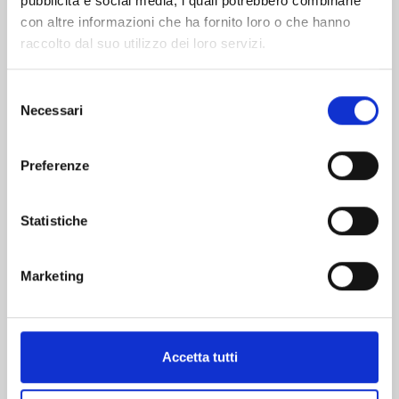
pubblicità e social media, i quali potrebbero combinarle
con altre informazioni che ha fornito loro o che hanno
raccolto dal suo utilizzo dei loro servizi.
Selezione
Necessari
del
GUNDAM THUNDERBOLT n. 23
consenso
Preferenze
22/04/2025
Statistiche
€ 6,50
Marketing
Mostra tutto
Accetta tutti