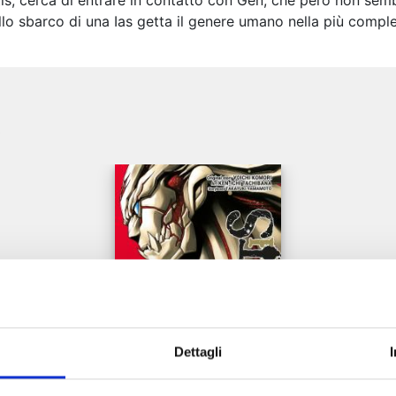
, cerca di entrare in contatto con Gen, che però non sembr
llo sbarco di una Ias getta il genere umano nella più comple
e
Dettagli