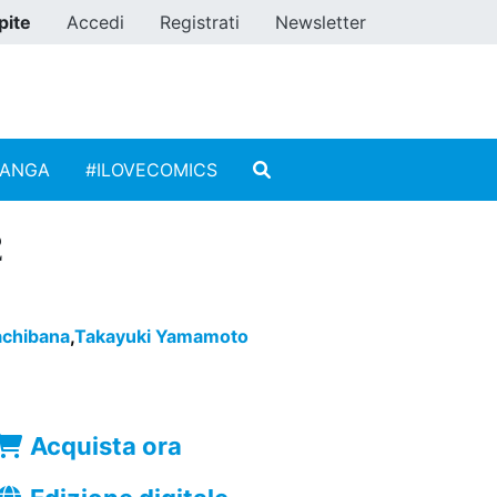
pite
Accedi
Registrati
Newsletter
MANGA
#ILOVECOMICS
2
achibana
,
Takayuki Yamamoto
Acquista ora