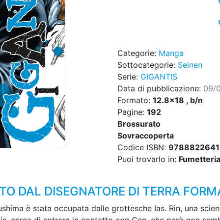
Categorie:
Manga
Sottocategorie:
Seinen
Serie:
GIGANTIS
Data di pubblicazione:
09/
Formato:
12.8x18 , b/n
Pagine:
192
Brossurato
Sovraccoperta
Codice ISBN:
978882264
Puoi trovarlo in:
Fumetteria,
TO DAL DISEGNATORE DI TERRA FORM
ushima è stata occupata dalle grottesche Ias. Rin, una scie