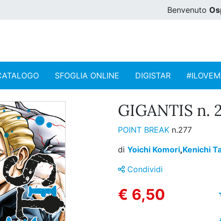
Benvenuto
Os
CATALOGO
SFOGLIA ONLINE
DIGISTAR
#ILOVE
GIGANTIS n. 
POINT BREAK
n.277
di
Yoichi Komori
,
Kenichi T
Condividi
€ 6,50