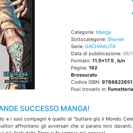
Categorie:
Manga
Sottocategorie:
Shonen
Serie:
GACHIAKUTA
Data di pubblicazione:
08/
Formato:
11.5x17.5 , b/n
Pagine:
192
Brossurato
Codice ISBN:
9788822651
Puoi trovarlo in:
Fumetteria,
RANDE SUCCESSO MANGA!
udo e i suoi compagni è quello di “buttare giù il Mondo Cel
ipulitori affrontano gli avversari che si parano loro davant