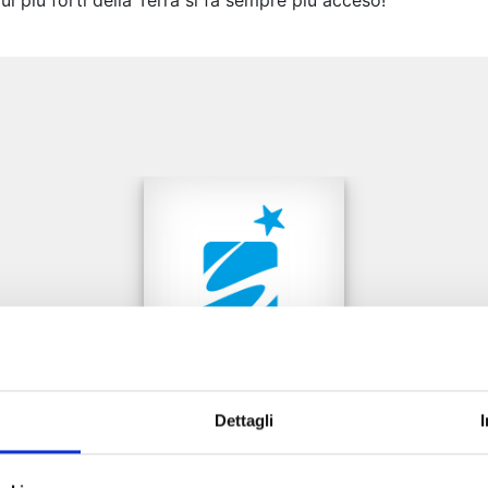
dui più forti della Terra si fa sempre più acceso!
e
Dettagli