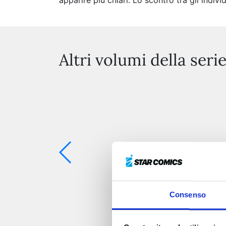
apparire più chiari. Lo scontro tra gli indivi
Altri volumi della seri
Consenso