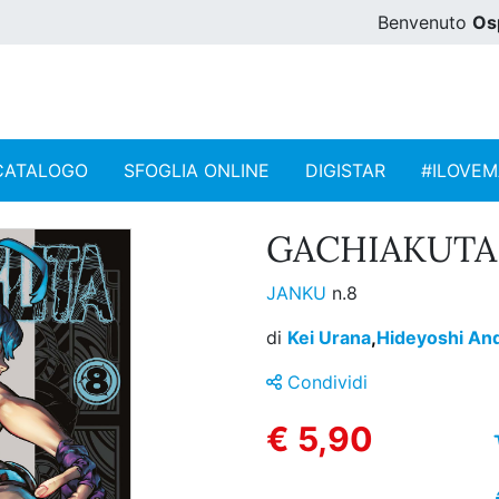
Benvenuto
Os
CATALOGO
SFOGLIA ONLINE
DIGISTAR
#ILOVE
GACHIAKUTA 
JANKU
n.8
di
Kei Urana
,
Hideyoshi An
Condividi
€ 5,90