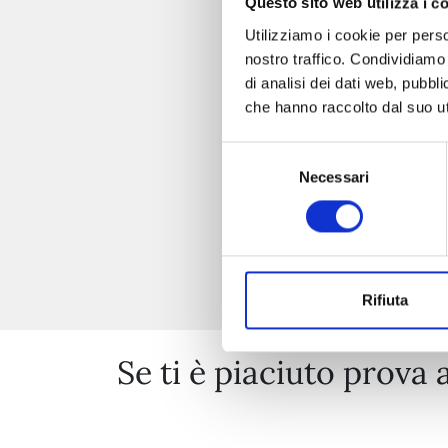
Questo sito web utilizza i c
Utilizziamo i cookie per perso
nostro traffico. Condividiamo 
di analisi dei dati web, pubbl
che hanno raccolto dal suo uti
Selezione
Necessari
del
consenso
Rifiuta
Se ti è piaciuto prova 