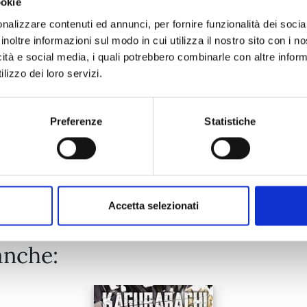
ookie
GACHIAKUTA n. 17
nalizzare contenuti ed annunci, per fornire funzionalità dei socia
inoltre informazioni sul modo in cui utilizza il nostro sito con i 
13/10/2026
icità e social media, i quali potrebbero combinarle con altre inform
lizzo dei loro servizi.
€ 5,90
Preferenze
Statistiche
Mostra tutto
Accetta selezionati
anche: