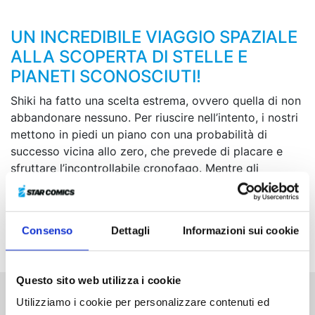
UN INCREDIBILE VIAGGIO SPAZIALE
ALLA SCOPERTA DI STELLE E
PIANETI SCONOSCIUTI!
Shiki ha fatto una scelta estrema, ovvero quella di non
abbandonare nessuno. Per riuscire nell’intento, i nostri
mettono in piedi un piano con una probabilità di
successo vicina allo zero, che prevede di placare e
sfruttare l’incontrollabile cronofago. Mentre gli
attacchi dell’Edens One e di Void, mirati a far
estinguere l’umanità, si fanno sempre più violenti,
prende il via la missione al limite del possibile, l’ultima
Consenso
Dettagli
Informazioni sui cookie
epica battaglia di Shiki e dei suoi compagni!
Questo sito web utilizza i cookie
Utilizziamo i cookie per personalizzare contenuti ed