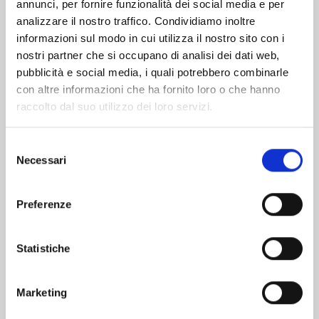
Altri volumi della serie
annunci, per fornire funzionalità dei social media e per
analizzare il nostro traffico. Condividiamo inoltre
informazioni sul modo in cui utilizza il nostro sito con i
nostri partner che si occupano di analisi dei dati web,
pubblicità e social media, i quali potrebbero combinarle
con altre informazioni che ha fornito loro o che hanno
raccolto dal suo utilizzo dei loro servizi.
Selezione
Necessari
del
consenso
Preferenze
EDENS ZERO n. 32
Statistiche
Marketing
07/04/2026