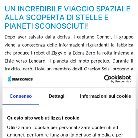
UN INCREDIBILE VIAGGIO SPAZIALE
ALLA SCOPERTA DI STELLE E
PIANETI SCONOSCIUTI!
Dopo aver salvato dalla deriva il capitano Connor, il gruppo
viene a conoscenza delle informazioni riguardanti la fabbrica
che produce i robot di Ziggy e la Edens Zero fa rotta insieme a
Elsie verso Lendard, il pianeta del moto perpetuo. Durante il
tragitto, però, Holy, un membro degli Oracion Seis, propone a
Shiki di unire le forze... Nel Kaede Cosmos un grande numero di
eroi si sta radunando e si avvicina il momento di una nuova,
incredibile battaglia!
Consenso
Dettagli
Informazioni sui cookie
Questo sito web utilizza i cookie
Altri volumi della serie
Utilizziamo i cookie per personalizzare contenuti ed
annunci, per fornire funzionalità dei social media e per