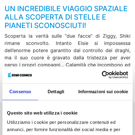
UN INCREDIBILE VIAGGIO SPAZIALE
ALLA SCOPERTA DI STELLE E
PIANETI SCONOSCIUTI!
Scoperta la verità sulle “due facce” di Ziggy, Shiki
rimane sconvolto. Intanto Elsie si impossessa
dell’enorme potere garantito dal controllo dei draghi,
ma il suo cuore è gravato dalla tristezza per aver
perso i propri compagni… Calamità che incombono ed
eterni addii. Nel momento di porre fine a una missione
durata ventimila anni, ecco che si mostra il vero
nemico!
Consenso
Dettagli
Informazioni sui cookie
Questo sito web utilizza i cookie
Altri volumi della serie
Utilizziamo i cookie per personalizzare contenuti ed
annunci, per fornire funzionalità dei social media e per