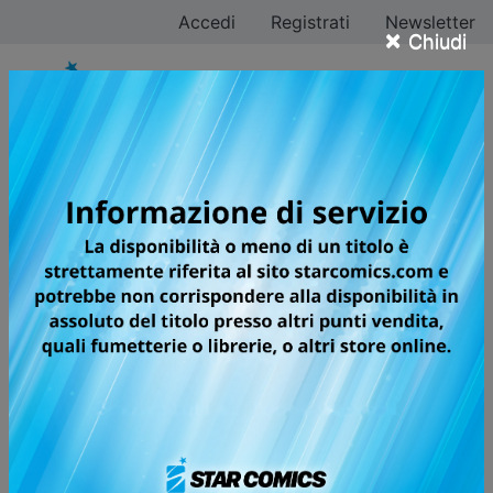
Accedi
Registrati
Newsletter
×
Chiudi
Hiro Mashima
Tutti i fumetti