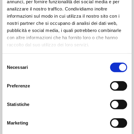
Altri volumi della serie
annunci, per fornire funzionalità dei social media e per
analizzare il nostro traffico. Condividiamo inoltre
informazioni sul modo in cui utilizza il nostro sito con i
nostri partner che si occupano di analisi dei dati web,
pubblicità e social media, i quali potrebbero combinarle
con altre informazioni che ha fornito loro o che hanno
raccolto dal suo utilizzo dei loro servizi.
Selezione
Necessari
del
consenso
Preferenze
EDENS ZERO n. 32
Statistiche
Marketing
07/04/2026