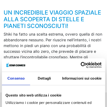
UN INCREDIBILE VIAGGIO SPAZIALE
ALLA SCOPERTA DI STELLE E
PIANETI SCONOSCIUTI!
Shiki ha fatto una scelta estrema, ovvero quella di non
abbandonare nessuno. Per riuscire nell’intento, i nostri
mettono in piedi un piano con una probabilità di
successo vicina allo zero, che prevede di placare e
sfruttare l’incontrollabile cronofago. Mentre gli
attacchi dell’Edens One e di Void, mirati a far
estinguere l’umanità, si fanno sempre più violenti,
prende il via la missione al limite del possibile, l’ultima
Consenso
Dettagli
Informazioni sui cookie
epica battaglia di Shiki e dei suoi compagni!
Questo sito web utilizza i cookie
Utilizziamo i cookie per personalizzare contenuti ed