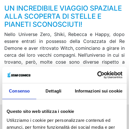
UN INCREDIBILE VIAGGIO SPAZIALE
ALLA SCOPERTA DI STELLE E
PIANETI SCONOSCIUTI!
Nello Universe Zero, Shiki, Rebecca e Happy, dopo
essere entrati in possesso della Corazzata del Re
Demone e aver ritrovato Witch, cominciano a girare in
cerca dei loro vecchi compagni. Nell’universo in cui si
trovano, però, molte cose sono diverse rispetto a
quelle a loro “familiari”. Resosi conto di ciò, Shiki viene
preso dal desiderio di diventare amico di quelli che
finora ha considerato suoi acerrimi nemici, ovvero
Drakken Joe e Poseidon Shura…
Consenso
Dettagli
Informazioni sui cookie
Questo sito web utilizza i cookie
Altri volumi della serie
Utilizziamo i cookie per personalizzare contenuti ed
annunci, per fornire funzionalità dei social media e per