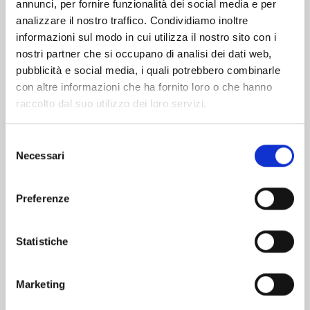
Altri volumi della serie
annunci, per fornire funzionalità dei social media e per
analizzare il nostro traffico. Condividiamo inoltre
informazioni sul modo in cui utilizza il nostro sito con i
nostri partner che si occupano di analisi dei dati web,
pubblicità e social media, i quali potrebbero combinarle
con altre informazioni che ha fornito loro o che hanno
raccolto dal suo utilizzo dei loro servizi.
Selezione
Necessari
del
consenso
Preferenze
EDENS ZERO n. 33
Statistiche
Marketing
02/06/2026