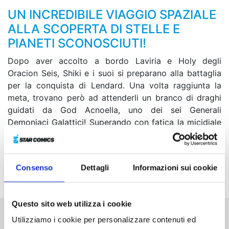
UN INCREDIBILE VIAGGIO SPAZIALE
ALLA SCOPERTA DI STELLE E
PIANETI SCONOSCIUTI!
Dopo aver accolto a bordo Laviria e Holy degli
Oracion Seis, Shiki e i suoi si preparano alla battaglia
per la conquista di Lendard. Una volta raggiunta la
meta, trovano però ad attenderli un branco di draghi
guidati da God Acnoella, uno dei sei Generali
Demoniaci Galattici! Superando con fatica la micidiale
linea di difesa, Elsie sbarca sul pianeta e incrocia le
armi direttamente con Ziggy. Nel frattempo anche
Shiki, Rebecca, Homura e Weisz sono scesi sulla
Consenso
Dettagli
Informazioni sui cookie
superficie...
Questo sito web utilizza i cookie
Utilizziamo i cookie per personalizzare contenuti ed