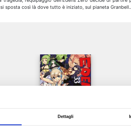
la tragedia, l’equipaggio dell’Edens Zero decide di partire 
si sposta così là dove tutto è iniziato, sul pianeta Granbell..
e
Dettagli