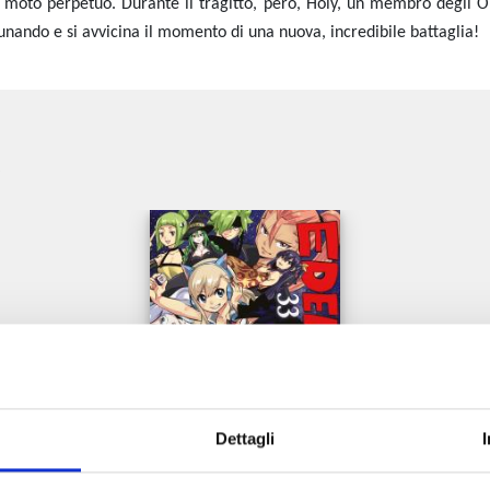
l moto perpetuo. Durante il tragitto, però, Holy, un membro degli Ora
nando e si avvicina il momento di una nuova, incredibile battaglia!
e
Dettagli