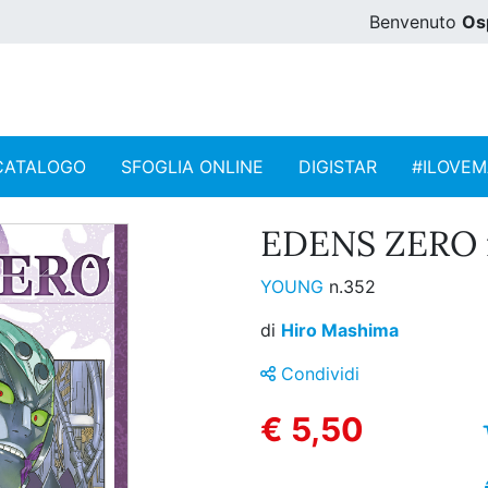
Benvenuto
Os
CATALOGO
SFOGLIA ONLINE
DIGISTAR
#ILOVE
EDENS ZERO n
YOUNG
n.352
di
Hiro Mashima
Condividi
€ 5,50