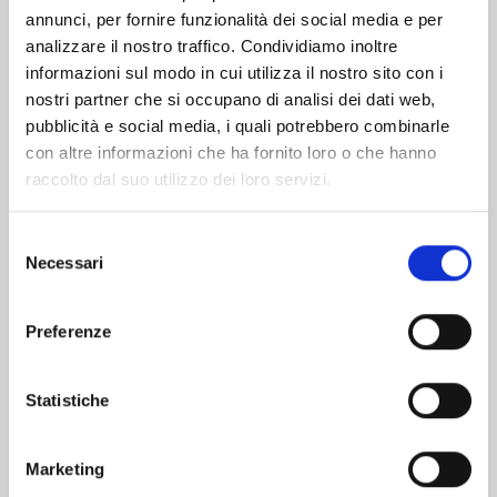
Altri volumi della serie
annunci, per fornire funzionalità dei social media e per
analizzare il nostro traffico. Condividiamo inoltre
informazioni sul modo in cui utilizza il nostro sito con i
nostri partner che si occupano di analisi dei dati web,
pubblicità e social media, i quali potrebbero combinarle
con altre informazioni che ha fornito loro o che hanno
raccolto dal suo utilizzo dei loro servizi.
Selezione
Necessari
del
consenso
Preferenze
Statistiche
EDENS ZERO n. 33
Marketing
02/06/2026