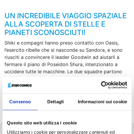
UN INCREDIBILE VIAGGIO SPAZIALE
ALLA SCOPERTA DI STELLE E
PIANETI SCONOSCIUTI!
Shiki e compagni hanno preso contatto con Oasis,
l’esercito ribelle che si nasconde su Sandora, e sono
riusciti a convincere il leader Goodwin ad aiutarli a
fermare il piano di Poseidon Shura, intenzionato a
uccidere tutte le macchine. Le due squadre partono
quindi per lo spazio. Nel settore spaziale intorno a
Nero 66, uno degli Oracion Seis ha dato il via a uno
scontro con le forze di Shura, e l’Edens Zero approfitta
della situazione per lanciarsi verso la superficie del
Consenso
Dettagli
Informazioni sui cookie
pianeta...
Questo sito web utilizza i cookie
Utilizziamo i cookie per personalizzare contenuti ed