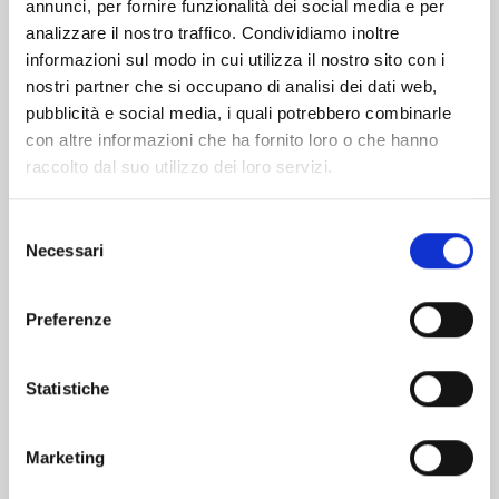
Altri volumi della serie
annunci, per fornire funzionalità dei social media e per
analizzare il nostro traffico. Condividiamo inoltre
informazioni sul modo in cui utilizza il nostro sito con i
nostri partner che si occupano di analisi dei dati web,
pubblicità e social media, i quali potrebbero combinarle
con altre informazioni che ha fornito loro o che hanno
raccolto dal suo utilizzo dei loro servizi.
Selezione
Necessari
del
consenso
Preferenze
EDENS ZERO n. 33
Statistiche
Marketing
02/06/2026