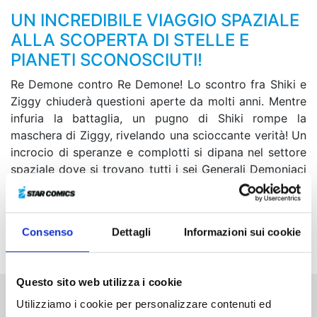
UN INCREDIBILE VIAGGIO SPAZIALE
ALLA SCOPERTA DI STELLE E
PIANETI SCONOSCIUTI!
Re Demone contro Re Demone! Lo scontro fra Shiki e
Ziggy chiuderà questioni aperte da molti anni. Mentre
infuria la battaglia, un pugno di Shiki rompe la
maschera di Ziggy, rivelando una scioccante verità! Un
incrocio di speranze e complotti si dipana nel settore
spaziale dove si trovano tutti i sei Generali Demoniaci
Galattici e dove si è radunato anche l’esercito della
Federazione Galattica... Mentre la minaccia del
cronofago si fa sempre più vicina, le ruote di un
Consenso
Dettagli
Informazioni sui cookie
destino immenso si mettono in moto!
Questo sito web utilizza i cookie
Utilizziamo i cookie per personalizzare contenuti ed