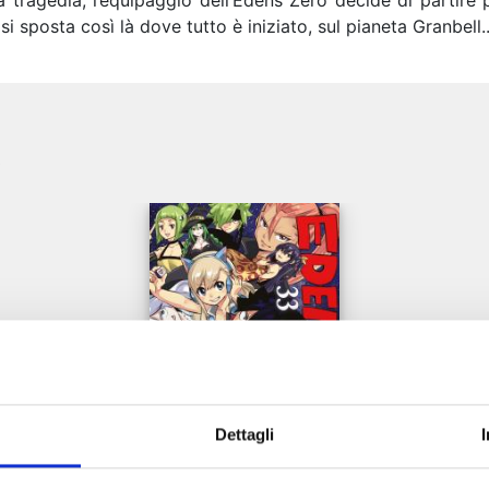
la tragedia, l’equipaggio dell’Edens Zero decide di partire 
si sposta così là dove tutto è iniziato, sul pianeta Granbell..
e
Dettagli