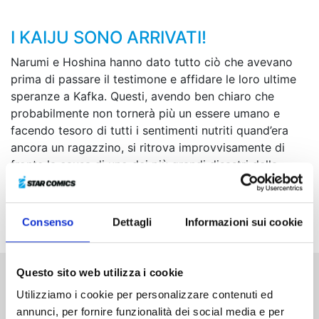
I KAIJU SONO ARRIVATI!
Narumi e Hoshina hanno dato tutto ciò che avevano
prima di passare il testimone e affidare le loro ultime
speranze a Kafka. Questi, avendo ben chiaro che
probabilmente non tornerà più un essere umano e
facendo tesoro di tutti i sentimenti nutriti quand’era
ancora un ragazzino, si ritrova improvvisamente di
fronte la causa di uno dei più grandi disastri della
storia... Riuscirà a salvare l’umanità dalla catastrofe? La
battaglia delle Forze di Difesa contro i kaiju raggiunge
il suo sconvolgente epilogo!
Consenso
Dettagli
Informazioni sui cookie
Questo sito web utilizza i cookie
Altri volumi della serie
Utilizziamo i cookie per personalizzare contenuti ed
annunci, per fornire funzionalità dei social media e per