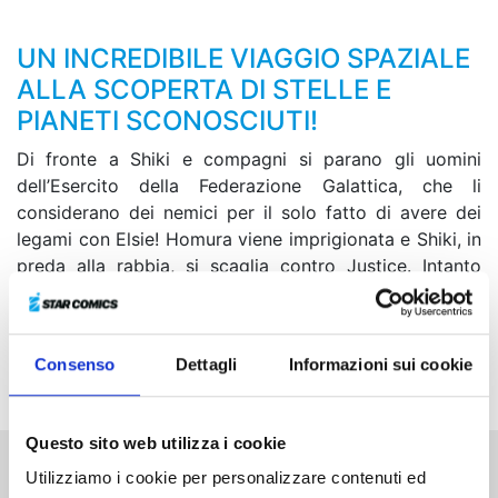
UN INCREDIBILE VIAGGIO SPAZIALE
ALLA SCOPERTA DI STELLE E
PIANETI SCONOSCIUTI!
Di fronte a Shiki e compagni si parano gli uomini
dell’Esercito della Federazione Galattica, che li
considerano dei nemici per il solo fatto di avere dei
legami con Elsie! Homura viene imprigionata e Shiki, in
preda alla rabbia, si scaglia contro Justice. Intanto
Hermit, che si è diretta con Weisz al server satellitare
da cui proviene il virus che ha fatto impazzire le
macchine, incontra il professor Muller e rivive il trauma
Consenso
Dettagli
Informazioni sui cookie
del passato...
Questo sito web utilizza i cookie
Utilizziamo i cookie per personalizzare contenuti ed