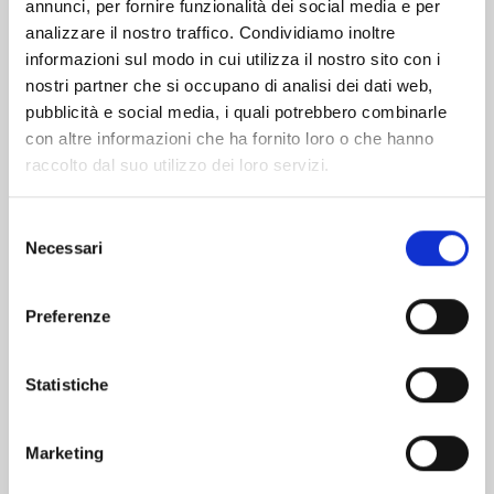
Altri volumi della serie
annunci, per fornire funzionalità dei social media e per
analizzare il nostro traffico. Condividiamo inoltre
informazioni sul modo in cui utilizza il nostro sito con i
nostri partner che si occupano di analisi dei dati web,
pubblicità e social media, i quali potrebbero combinarle
con altre informazioni che ha fornito loro o che hanno
raccolto dal suo utilizzo dei loro servizi.
Selezione
Necessari
del
consenso
Preferenze
EDENS ZERO n. 33
Statistiche
Marketing
02/06/2026