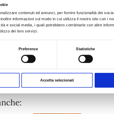
ookie
DR. SLUMP PERFECT EDITION n. 11
nalizzare contenuti ed annunci, per fornire funzionalità dei socia
inoltre informazioni sul modo in cui utilizza il nostro sito con i 
icità e social media, i quali potrebbero combinarle con altre inform
25/03/2025
lizzo dei loro servizi.
€ 8,00
Preferenze
Statistiche
Mostra tutto
Accetta selezionati
anche: