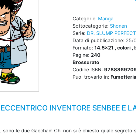
Categorie:
Manga
Sottocategorie:
Shonen
Serie:
DR. SLUMP PERFECT
Data di pubblicazione:
25/
Formato:
14.5x21 , colori , 
Pagine:
240
Brossurato
Codice ISBN:
978886920
Puoi trovarlo in:
Fumetteria,
R L'ECCENTRICO INVENTORE SENBEE E 
 sono le due Gacchan! Chi non si è chiesto quale segreto si