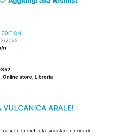
Aggiungi alla wishlist
 EDITION
03/2025
b/n
9352
 Online store, Libreria
LA VULCANICA ARALE!
 nasconda dietro la singolare natura di