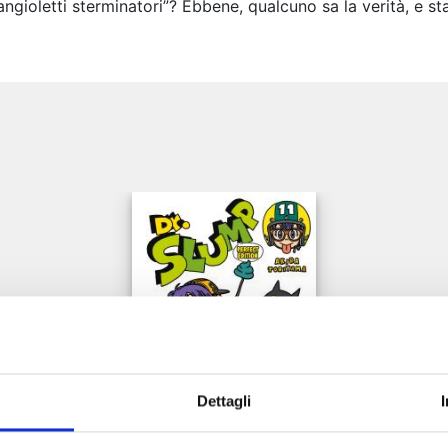
“angioletti sterminatori”? Ebbene, qualcuno sa la verità, e st
e
Dettagli