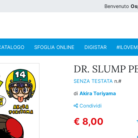
Benvenuto
Os
CATALOGO
SFOGLIA ONLINE
DIGISTAR
#ILOVE
DR. SLUMP PE
SENZA TESTATA
n.#
di
Akira Toriyama
Condividi
€ 8,00