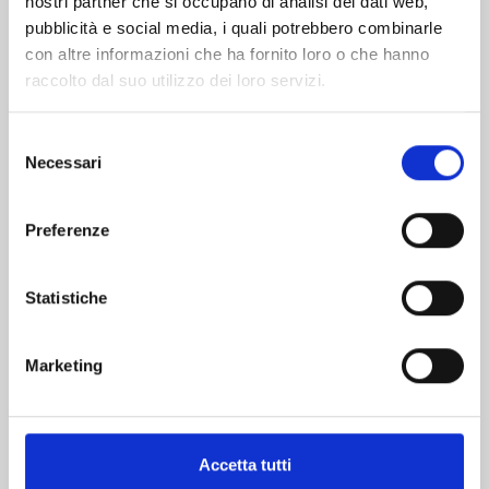
nostri partner che si occupano di analisi dei dati web,
pubblicità e social media, i quali potrebbero combinarle
con altre informazioni che ha fornito loro o che hanno
raccolto dal suo utilizzo dei loro servizi.
Selezione
Necessari
del
consenso
DR.STONE n. 27
Preferenze
06/05/2025
Statistiche
€ 5,20
Marketing
Accetta tutti
Mostra tutto