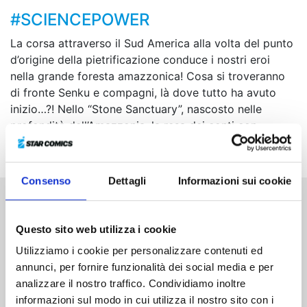
#SCIENCEPOWER
La corsa attraverso il Sud America alla volta del punto
d’origine della pietrificazione conduce i nostri eroi
nella grande foresta amazzonica! Cosa si troveranno
di fronte Senku e compagni, là dove tutto ha avuto
inizio…?! Nello “Stone Sanctuary”, nascosto nelle
profondità dell’Amazzonia, la resa dei conti con
Stanley è sempre più vicina!
Consenso
Dettagli
Informazioni sui cookie
Altri volumi della serie
Questo sito web utilizza i cookie
Utilizziamo i cookie per personalizzare contenuti ed
annunci, per fornire funzionalità dei social media e per
analizzare il nostro traffico. Condividiamo inoltre
informazioni sul modo in cui utilizza il nostro sito con i