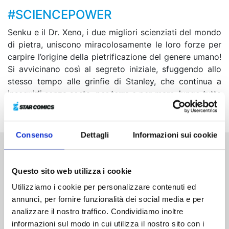
#SCIENCEPOWER
Senku e il Dr. Xeno, i due migliori scienziati del mondo
di pietra, uniscono miracolosamente le loro forze per
carpire l’origine della pietrificazione del genere umano!
Si avvicinano così al segreto iniziale, sfuggendo allo
stesso tempo alle grinfie di Stanley, che continua a
inseguirli senza sosta, per terra e per mare, lungo tutta
l’America del Sud!
Consenso
Dettagli
Informazioni sui cookie
Altri volumi della serie
Questo sito web utilizza i cookie
Utilizziamo i cookie per personalizzare contenuti ed
annunci, per fornire funzionalità dei social media e per
analizzare il nostro traffico. Condividiamo inoltre
informazioni sul modo in cui utilizza il nostro sito con i